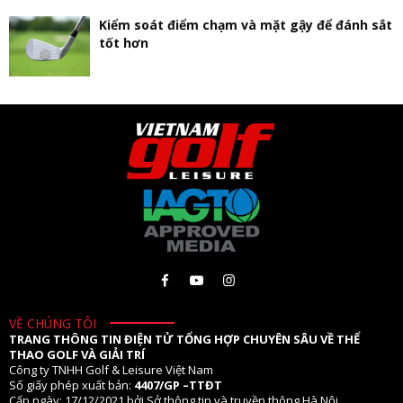
Kiểm soát điểm chạm và mặt gậy để đánh sắt
tốt hơn
VỀ CHÚNG TÔI
TRANG THÔNG TIN ĐIỆN TỬ TỔNG HỢP CHUYÊN SÂU VỀ THỂ
THAO GOLF VÀ GIẢI TRÍ
Công ty TNHH Golf & Leisure Việt Nam
Số giấy phép xuất bản:
4407/GP –TTĐT
Cấp ngày: 17/12/2021 bởi Sở thông tin và truyền thông Hà Nội