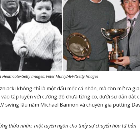
rd Heathcote/Getty Images; Peter Muhly/AFP/Getty Images
niacki không chỉ là một dấu mốc cá nhân, mà còn mở ra gia
o vào tập luyện với cường độ chưa từng có, dưới sự dẫn dắt 
LV swing lâu năm Michael Bannon và chuyên gia putting Da
oy từng thừa nhận, một tuyên ngôn cho thấy sự chuyển hóa từ bản