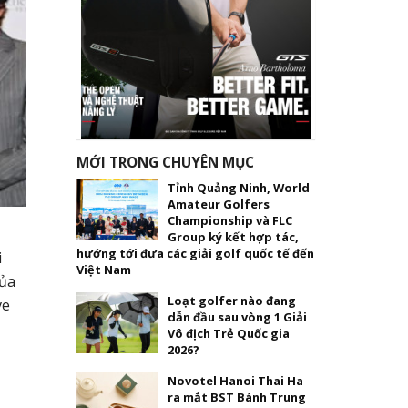
MỚI TRONG CHUYÊN MỤC
Tỉnh Quảng Ninh, World
Amateur Golfers
Championship và FLC
Group ký kết hợp tác,
hướng tới đưa các giải golf quốc tế đến
i
Việt Nam
của
Loạt golfer nào đang
ve
dẫn đầu sau vòng 1 Giải
Vô địch Trẻ Quốc gia
2026?
Novotel Hanoi Thai Ha
ra mắt BST Bánh Trung