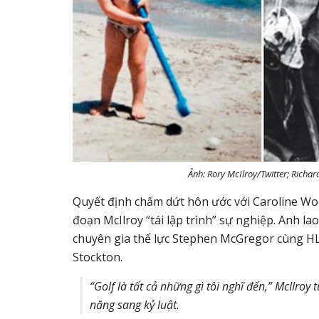
Ảnh: Rory McIlroy/Twitter; Richa
Quyết định chấm dứt hôn ước với Caroline Woz
đoạn McIlroy “tái lập trình” sự nghiệp. Anh la
chuyên gia thể lực Stephen McGregor cùng H
Stockton.
“Golf là tất cả những gì tôi nghĩ đến,” McIlr
năng sang kỷ luật.