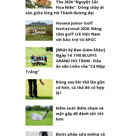
Thu 2026 “Nguyệt Sắc
Hoa Niên”: Dòng chảy di
sản giữa lòng Hà Thành đương đại
Hoiana Junior Golf
Invitational 2026: Nâng
tầm golf trẻ Việt Nam
với bảo trợ từ APGC
[Nhật ký Ban Giám khảo]
Ngày 14: THE BLUFFS
GRAND HO TRAM - Dấu
ấn sân Links của “Cá Mập
Trắng”
Bóng sau khi thả lăn gần
cờ hơn, cú thả đó có hợp
lệ?
Kiểm soát điểm chạm và
mặt gậy để đánh sắt tốt
hơn
Được phép sửa miếng cỏ