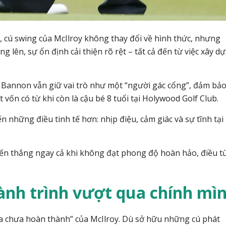
, cú swing của McIlroy không thay đổi về hình thức, nhưng
 lên, sự ổn định cải thiện rõ rệt – tất cả đến từ việc xây d
 Bannon vẫn giữ vai trò như một “người gác cổng”, đảm bả
vốn có từ khi còn là cậu bé 8 tuổi tại Holywood Golf Club.
 những điều tinh tế hơn: nhịp điệu, cảm giác và sự tĩnh tại
iến thắng ngay cả khi không đạt phong độ hoàn hảo, điều 
nh trình vượt qua chính mì
ra chưa hoàn thành” của McIlroy. Dù sở hữu những cú phát