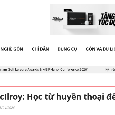
NGHỀ GÔN
CHỈ DẪN
DỤNG CỤ
GÔN VÀ DU LỊ
isure Awards & AGIF Hanoi Conference 2026"
Kỷ niệm 20 năm Tạp
Ilroy: Học từ huyền thoại đ
5/04/2026