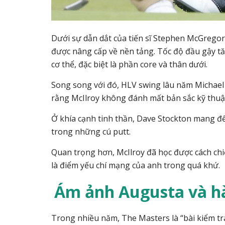
Dưới sự dẫn dắt của tiến sĩ Stephen McGregor
được nâng cấp về nền tảng. Tốc độ đầu gậy tăng
cơ thể, đặc biệt là phần core và thân dưới.
Song song với đó, HLV swing lâu năm Michael
rằng McIlroy không đánh mất bản sắc kỹ thuật 
Ở khía cạnh tinh thần, Dave Stockton mang đến
trong những cú putt.
Quan trọng hơn, McIlroy đã học được cách ch
là điểm yếu chí mạng của anh trong quá khứ.
Ám ảnh Augusta và hà
Trong nhiều năm, The Masters là “bài kiểm t