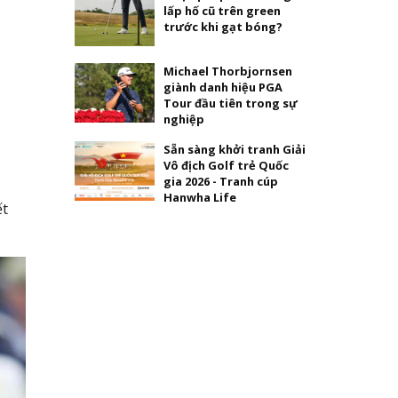
lấp hố cũ trên green
trước khi gạt bóng?
Michael Thorbjornsen
giành danh hiệu PGA
Tour đầu tiên trong sự
nghiệp
Sẵn sàng khởi tranh Giải
Vô địch Golf trẻ Quốc
gia 2026 - Tranh cúp
Hanwha Life
ết