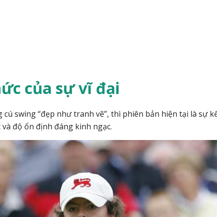
ức của sự vĩ đại
cú swing “đẹp như tranh vẽ”, thì phiên bản hiện tại là sự k
t và độ ổn định đáng kinh ngạc.