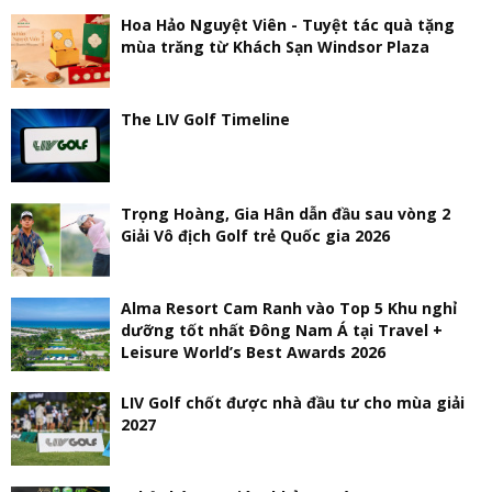
Hoa Hảo Nguyệt Viên - Tuyệt tác quà tặng
mùa trăng từ Khách Sạn Windsor Plaza
The LIV Golf Timeline
Trọng Hoàng, Gia Hân dẫn đầu sau vòng 2
Giải Vô địch Golf trẻ Quốc gia 2026
Alma Resort Cam Ranh vào Top 5 Khu nghỉ
dưỡng tốt nhất Đông Nam Á tại Travel +
Leisure World’s Best Awards 2026
LIV Golf chốt được nhà đầu tư cho mùa giải
2027