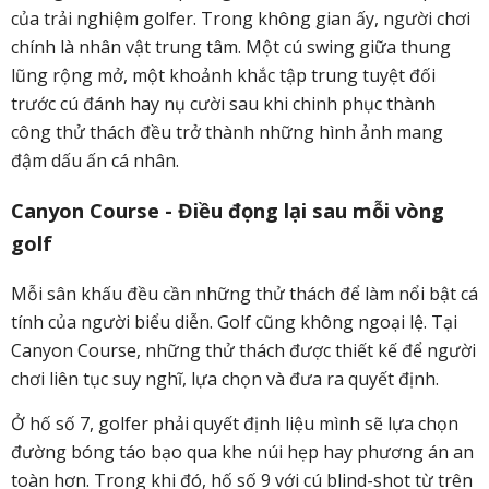
của trải nghiệm golfer. Trong không gian ấy, người chơi
chính là nhân vật trung tâm. Một cú swing giữa thung
lũng rộng mở, một khoảnh khắc tập trung tuyệt đối
trước cú đánh hay nụ cười sau khi chinh phục thành
công thử thách đều trở thành những hình ảnh mang
đậm dấu ấn cá nhân.
Canyon Course - Điều đọng lại sau mỗi vòng
golf
Mỗi sân khấu đều cần những thử thách để làm nổi bật cá
tính của người biểu diễn. Golf cũng không ngoại lệ. Tại
Canyon Course, những thử thách được thiết kế để người
chơi liên tục suy nghĩ, lựa chọn và đưa ra quyết định.
Ở hố số 7, golfer phải quyết định liệu mình sẽ lựa chọn
đường bóng táo bạo qua khe núi hẹp hay phương án an
toàn hơn. Trong khi đó, hố số 9 với cú blind-shot từ trên