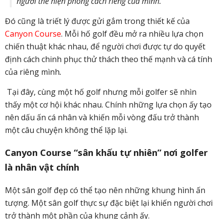
người thể hiện phong cách riêng của mình."
Đó cũng là triết lý được gửi gắm trong thiết kế của
Canyon Course
. Mỗi hố golf đều mở ra nhiều lựa chọn
chiến thuật khác nhau, để người chơi được tự do quyết
định cách chinh phục thử thách theo thế mạnh và cá tính
của riêng mình
.
Tại đây, cùng một hố golf nhưng mỗi golfer sẽ nhìn
thấy một cơ hội khác nhau. Chính những lựa chọn ấy tạo
nên dấu ấn cá nhân và khiến mỗi vòng đấu trở thành
một câu chuyện không thể lặp lại.
Canyon Course “sân khấu tự nhiên” nơi golfer
là nhân vật chính
Một sân golf đẹp có thể tạo nên những khung hình ấn
tượng. Một sân golf thực sự đặc biệt lại khiến người chơi
trở thành một phần của khung cảnh ấy.