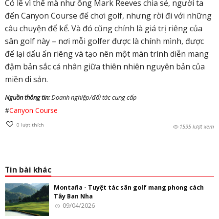
Có lẽ vì thế mà như ông Mark Reeves chia sẻ, người ta
đến Canyon Course để chơi golf, nhưng rời đi với những
câu chuyện để kể. Và đó cũng chính là giá trị riêng của
sân golf này – nơi mỗi golfer được là chính mình, được
để lại dấu ấn riêng và tạo nên một màn trình diễn mang
đậm bản sắc cá nhân giữa thiên nhiên nguyên bản của
miền di sản.
Nguồn thông tin:
Doanh nghiệp/đối tác cung cấp
#
Canyon Course
0
lượt thích
1595 lượt xem
Tin bài khác
Montaña - Tuyệt tác sân golf mang phong cách
Tây Ban Nha
09/04/2026