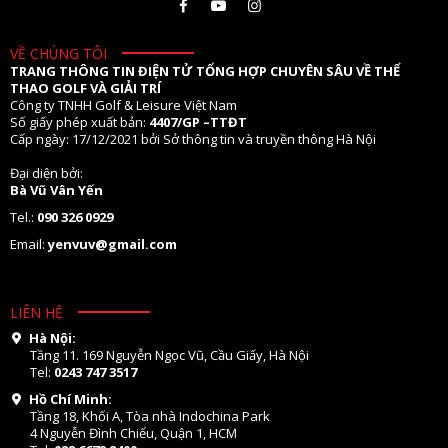
VỀ CHÚNG TÔI
TRANG THÔNG TIN ĐIỆN TỬ TỔNG HỢP CHUYÊN SÂU VỀ THỂ
THAO GOLF VÀ GIẢI TRÍ
Công ty TNHH Golf & Leisure Việt Nam
Số giấy phép xuất bản:
4407/GP –TTĐT
Cấp ngày: 17/12/2021 bởi Sở thông tin và truyền thông Hà Nội
Đại diện bởi:
Bà Vũ Vân Yến
Tel.:
090 326 0929
Email:
yenvuv@gmail.com
LIÊN HỆ
Hà Nội:
Tầng 11. 169 Nguyễn Ngọc Vũ, Cầu Giấy, Hà Nội
Tel:
0243 747 3517
Hồ Chí Minh:
Tầng 18, Khối A, Tòa nhà Indochina Park
4 Nguyễn Đình Chiểu, Quận 1, HCM