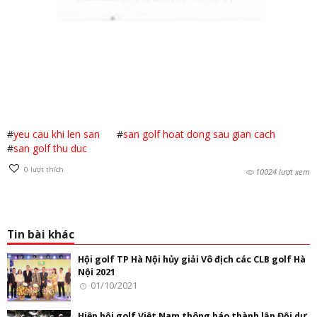
#
yeu cau khi len san
#
san golf hoat dong sau gian cach
#
san golf thu duc
0
lượt thích
10024 lượt xem
Tin bài khác
Hội golf TP Hà Nội hủy giải Vô địch các CLB golf Hà
Nội 2021
01/10/2021
Hiệp hội golf Việt Nam thông báo thành lập Đội dự