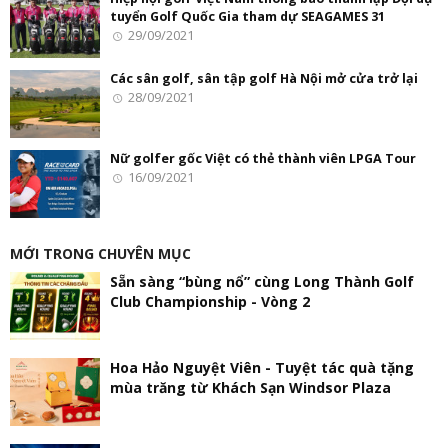
tuyển Golf Quốc Gia tham dự SEAGAMES 31
29/09/2021
Các sân golf, sân tập golf Hà Nội mở cửa trở lại
28/09/2021
Nữ golfer gốc Việt có thẻ thành viên LPGA Tour
16/09/2021
MỚI TRONG CHUYÊN MỤC
Sẵn sàng “bùng nổ” cùng Long Thành Golf
Club Championship - Vòng 2
Hoa Hảo Nguyệt Viên - Tuyệt tác quà tặng
mùa trăng từ Khách Sạn Windsor Plaza