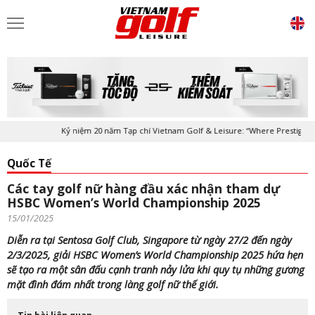
Kỷ niệm 20 năm Tạp chí Vietnam Golf & Leisure: “Where Prestige Meets
Quốc Tế
Các tay golf nữ hàng đầu xác nhận tham dự
HSBC Women’s World Championship 2025
15/01/2025
Diễn ra tại Sentosa Golf Club, Singapore từ ngày 27/2 đến ngày
2/3/2025, giải HSBC Women’s World Championship 2025 hứa hẹn
sẽ tạo ra một sân đấu cạnh tranh nảy lửa khi quy tụ những gương
mặt đình đám nhất trong làng golf nữ thế giới.