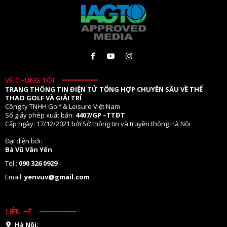
VỀ CHÚNG TÔI
TRANG THÔNG TIN ĐIỆN TỬ TỔNG HỢP CHUYÊN SÂU VỀ THỂ
THAO GOLF VÀ GIẢI TRÍ
Công ty TNHH Golf & Leisure Việt Nam
Số giấy phép xuất bản:
4407/GP –TTĐT
Cấp ngày: 17/12/2021 bởi Sở thông tin và truyền thông Hà Nội
Đại diện bởi:
Bà Vũ Vân Yến
Tel.:
090 326 0929
Email:
yenvuv@gmail.com
LIÊN HỆ
Hà Nội: