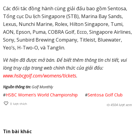
Các đối tác đồng hành cùng giải đấu bao gồm Sentosa,
Tổng cục Du lịch Singapore (STB), Marina Bay Sands,
Lexus, Nunchi Marine, Rolex, Hilton Singapore, Tumi,
AON, Epson, Puma, COBRA Golf, Ecco, Singapore Airlines,
Sony, Sunbird Brewing Company, Titleist, Bluewater,
Yeo’s, H-Two-O, và Tanglin.
Vé hiện đã được mở bán. Để biết thêm thông tin chi tiết, vui
lòng truy cập trang web chính thức của giải đấu:
www.hsbcgolf.com/womens/tickets
.
Nguồn thông tin:
Golf Monthly
#
HSBC Women’s World Championship
#
Sentosa Golf Club
0
lượt thích
4504 lượt xem
Tin bài khác