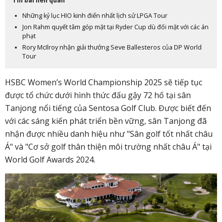
Tin bài liên quan
Những kỷ lục HIO kinh điển nhất lịch sử LPGA Tour
Jon Rahm quyết tâm góp mặt tại Ryder Cup dù đối mặt với các án
phạt
Rory McIlroy nhận giải thưởng Seve Ballesteros của DP World
Tour
HSBC Women’s World Championship 2025 sẽ tiếp tục
được tổ chức dưới hình thức đấu gậy 72 hố tại sân
Tanjong nổi tiếng của Sentosa Golf Club. Được biết đến
với các sáng kiến phát triển bền vững, sân Tanjong đã
nhận được nhiều danh hiệu như "Sân golf tốt nhất châu
Á" và "Cơ sở golf thân thiện môi trường nhất châu Á" tại
World Golf Awards 2024.