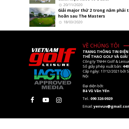
20/11/2020
Giải major thứ 2 trong năm phải 
hoãn sau The Masters
18/03/2020
VỀ CHÚNG TÔI
TRANG THÔNG TIN ĐIỆN
THỂ THAO GOLF VÀ GIẢI 
Công ty TNHH Golf & Leisu
Số giấy phép xuất bản:
44
Cấp ngày: 17/12/2021 bởi S
Nội
Đại diện bởi:
Bà Vũ Vân Yến
Tel.:
090 326 0929
Email:
yenvuv@gmail.co