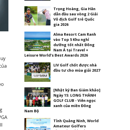
Trọng Hoàng, Gia Hân
dẫn đầu sau vòng 2 Giải
Vô địch Golf trẻ Quốc
gia 2026
Alma Resort Cam Ranh
vào Top 5 Khu nghỉ
dưỡng tốt nhất Đông
Nam Á tại Travel +
Leisure World’s Best Awards 2026
Tuy
LIV Golf chốt được nhà
của
đầu tư cho mùa giải 2027
eo
[Nhật ký Ban Giám khảo]
Ngày 15: LONG THÀNH
GOLF CLUB - Viên ngọc
xanh của miền Đông
ng
Nam Bộ
 PGA
Tỉnh Quảng Ninh, World
ll
Amateur Golfers