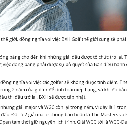
thế giới, đồng nghĩa với việc BXH Golf thế giới cũng sẽ phải
ng băng cho đến khi những giải đấu được tổ chức trở lại. 
ếng việc đóng băng phải được sự bỏ quyết của Ban điều hành 
, đồng nghĩa với việc các golfer sẽ không được tính điểm. Th
 trong 2 năm của golfer để tính toán xếp hạng, và khi đó bản
ầu thi đấu trở lại, BXH sẽ được cập nhật.
hững giải major và WGC còn lại trong năm, vì đây là 1 tro
i đấu. Đã có 2 giải major thông báo hoãn là The Masters và
pen tạm thời giữ nguyên lịch trình. Giải WGC tới là WGC-De