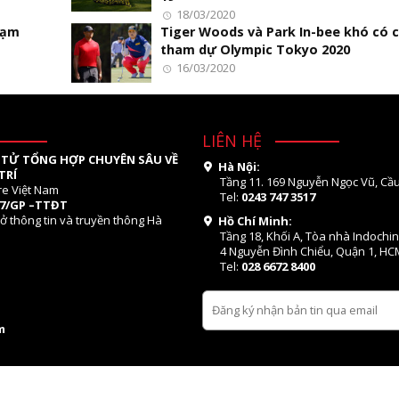
18/03/2020
tạm
Tiger Woods và Park In-bee khó có 
tham dự Olympic Tokyo 2020
16/03/2020
LIÊN HỆ
 TỬ TỔNG HỢP CHUYÊN SÂU VỀ
Hà Nội:
TRÍ
Tầng 11. 169 Nguyễn Ngọc Vũ, Cầu
re Việt Nam
Tel:
0243 747 3517
07/GP –TTĐT
ở thông tin và truyền thông Hà
Hồ Chí Minh:
Tầng 18, Khối A, Tòa nhà Indochi
4 Nguyễn Đình Chiểu, Quận 1, HC
Tel:
028 6672 8400
m
© 2016 - 2026, Golf & Leisure Việt Nam . All rights reserved.