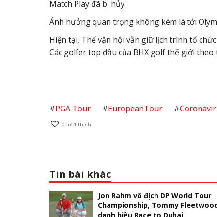
Match Play đã bị hủy.
Ảnh hưởng quan trọng không kém là tới Olymp
Hiện tại, Thế vận hội vẫn giữ lịch trình tổ chứ
Các golfer top đầu của BHX golf thế giới theo 
#
PGA Tour
#
EuropeanTour
#
Coronavir
0
lượt thích
Tin bài khác
Jon Rahm vô địch DP World Tour
Championship, Tommy Fleetwood
danh hiệu Race to Dubai