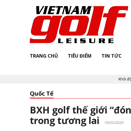
TRANG CHỦ
TIÊU ĐIỂM
TIN TỨC
Khởi động "Vi
Quốc Tế
BXH golf thế giới “đó
trong tương lai
19/03/2020