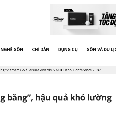
NGHỀ GÔN
CHỈ DẪN
DỤNG CỤ
GÔN VÀ DU LỊ
etnam Golf Leisure Awards & AGIF Hanoi Conference 2026"
Kỷ ni
ng băng”, hậu quả khó lường