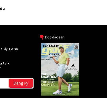
cửa
Đọc đặc san
 Giấy, Hà Nội
na Park
M
Đăng ký