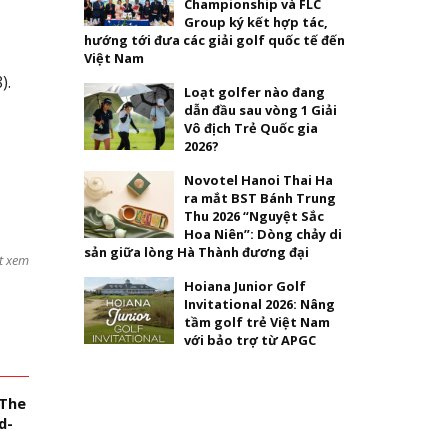
Championship và FLC
Group ký kết hợp tác,
hướng tới đưa các giải golf quốc tế đến
Việt Nam
).
Loạt golfer nào đang
dẫn đầu sau vòng 1 Giải
Vô địch Trẻ Quốc gia
2026?
Novotel Hanoi Thai Ha
ra mắt BST Bánh Trung
Thu 2026 “Nguyệt Sắc
Hoa Niên”: Dòng chảy di
sản giữa lòng Hà Thành đương đại
t xem
Hoiana Junior Golf
Invitational 2026: Nâng
tầm golf trẻ Việt Nam
với bảo trợ từ APGC
 The
d-