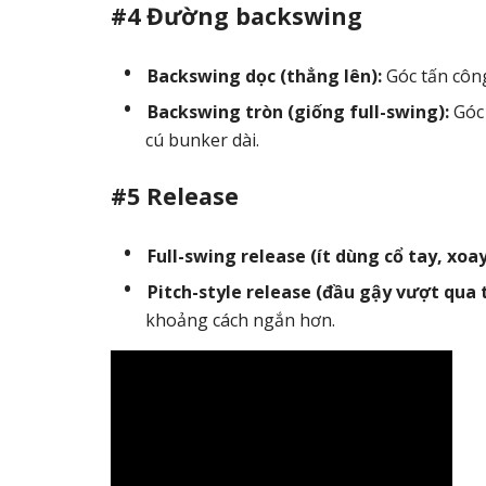
#4 Đường backswing
Backswing dọc (thẳng lên):
Góc tấn công
Backswing tròn (giống full-swing):
Góc 
cú bunker dài.
#5 Release
Full-swing release (ít dùng cổ tay, xoa
Pitch-style release (đầu gậy vượt qua t
khoảng cách ngắn hơn.