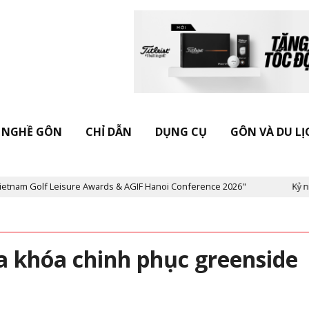
NGHỀ GÔN
CHỈ DẪN
DỤNG CỤ
GÔN VÀ DU LỊ
olf Leisure Awards & AGIF Hanoi Conference 2026"
Kỷ niệm 20 n
a khóa chinh phục greenside