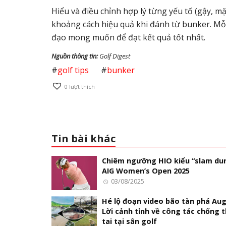
Hiểu và điều chỉnh hợp lý từng yếu tố (gậy, mặ
khoảng cách hiệu quả khi đánh từ bunker. Mỗ
đạo mong muốn để đạt kết quả tốt nhất.
Nguồn thông tin:
Golf Digest
#
golf tips
#
bunker
0
lượt thích
Tin bài khác
Chiêm ngưỡng HIO kiểu “slam dun
AIG Women’s Open 2025
03/08/2025
Hé lộ đoạn video bão tàn phá Aug
Lời cảnh tỉnh về công tác chống t
tai tại sân golf