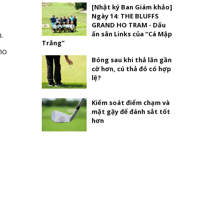
[Nhật ký Ban Giám khảo]
Ngày 14: THE BLUFFS
GRAND HO TRAM - Dấu
.
ấn sân Links của “Cá Mập
Trắng”
ho
Bóng sau khi thả lăn gần
cờ hơn, cú thả đó có hợp
lệ?
Kiểm soát điểm chạm và
mặt gậy để đánh sắt tốt
hơn