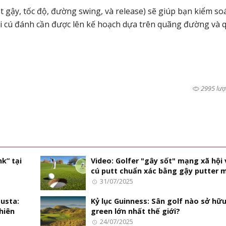
t gậy, tốc độ, đường swing, và release) sẽ giúp bạn kiểm so
i cú đánh cần được lên kế hoạch dựa trên quãng đường và 
2995 lượ
k” tại
Video: Golfer "gây sốt" mạng xã hội 
cú putt chuẩn xác bằng gậy putter m
31/07/2025
usta:
Kỷ lục Guinness: Sân golf nào sở hữ
hiên
green lớn nhất thế giới?
24/07/2025