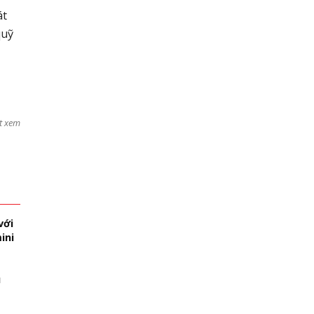
át
quỹ
t xem
với
ini
u