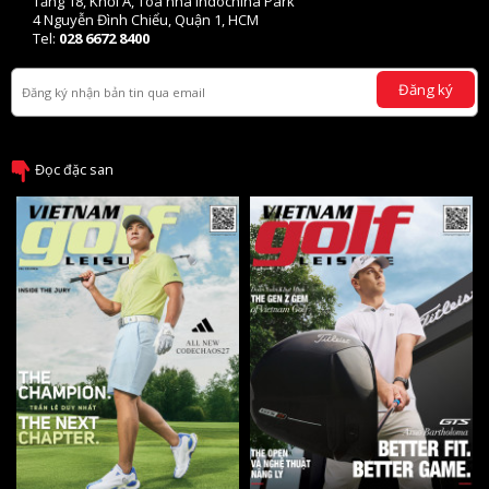
Tầng 18, Khối A, Tòa nhà Indochina Park
4 Nguyễn Đình Chiểu, Quận 1, HCM
Tel:
028 6672 8400
Đăng ký
Đọc đặc san