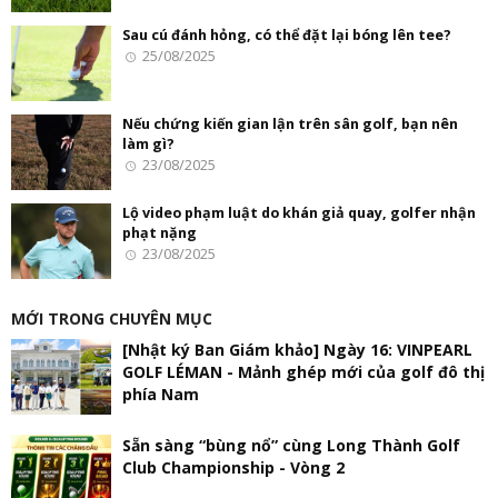
Sau cú đánh hỏng, có thể đặt lại bóng lên tee?
25/08/2025
Nếu chứng kiến gian lận trên sân golf, bạn nên
làm gì?
23/08/2025
Lộ video phạm luật do khán giả quay, golfer nhận
phạt nặng
23/08/2025
MỚI TRONG CHUYÊN MỤC
[Nhật ký Ban Giám khảo] Ngày 16: VINPEARL
GOLF LÉMAN - Mảnh ghép mới của golf đô thị
phía Nam
Sẵn sàng “bùng nổ” cùng Long Thành Golf
Club Championship - Vòng 2