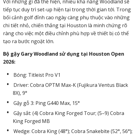
Với những gì đã thể hiện, nhiều khả năng Woodland sẽ
tiếp tục duy trì set-up hiện tại trong thời gian tới. Trong
bối cảnh golf đỉnh cao ngày càng phụ thuộc vào những
chi tiết nhỏ, chiến thắng tại Houston là minh chứng rõ
ràng cho việc một điều chỉnh phù hợp về thiết bị có thể
tạo ra bước ngoặt lớn.
Bộ gậy Gary Woodland sử dụng tại Houston Open
2026:
Bóng: Titleist Pro V1
Driver: Cobra OPTM Max-K (Fujikura Ventus Black
8X), 9°
Gậy gỗ 3: Ping G440 Max, 15°
Gậy sắt: (4) Cobra King Forged Tour; (5–9) Cobra
King Forged MB
Wedge: Cobra King (48°); Cobra Snakebite (52°, 56°);