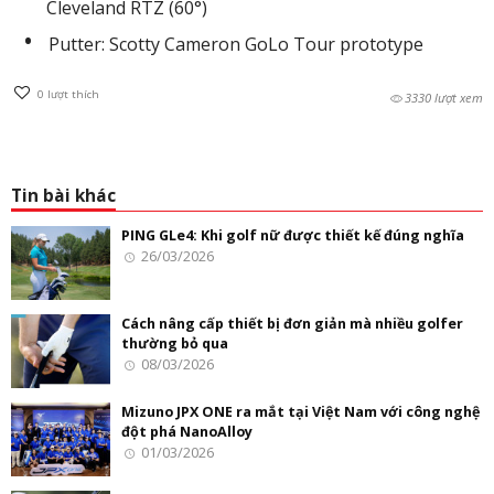
Cleveland RTZ (60°)
Putter: Scotty Cameron GoLo Tour prototype
0
lượt thích
3330 lượt xem
Tin bài khác
PING GLe4: Khi golf nữ được thiết kế đúng nghĩa
26/03/2026
Cách nâng cấp thiết bị đơn giản mà nhiều golfer
thường bỏ qua
08/03/2026
Mizuno JPX ONE ra mắt tại Việt Nam với công nghệ
đột phá NanoAlloy
01/03/2026