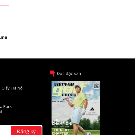
t
tuna
Đọc đặc san
 Giấy, Hà Nội
na Park
M
Đăng ký