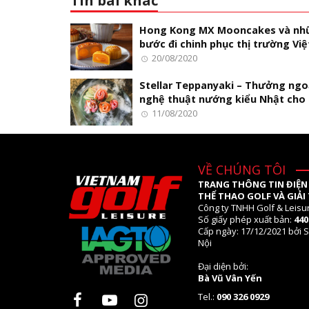
Tin bài khác
Hong Kong MX Mooncakes và nh
bước đi chinh phục thị trường Việ
20/08/2020
Stellar Teppanyaki – Thưởng ng
nghệ thuật nướng kiểu Nhật cho 
11/08/2020
VỀ CHÚNG TÔI
TRANG THÔNG TIN ĐIỆN
THỂ THAO GOLF VÀ GIẢI 
Công ty TNHH Golf & Leisu
Số giấy phép xuất bản:
44
Cấp ngày: 17/12/2021 bởi S
Nội
Đại diện bởi:
Bà Vũ Vân Yến
Tel.:
090 326 0929