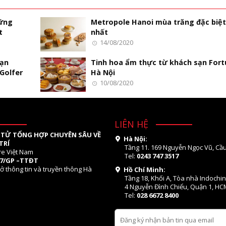
ững
Metropole Hanoi mùa trăng đặc biệ
t
nhất
14/08/2020
oạn
Tinh hoa ẩm thực từ khách sạn For
Golfer
Hà Nội
10/08/2020
LIÊN HỆ
 TỬ TỔNG HỢP CHUYÊN SÂU VỀ
Hà Nội:
TRÍ
Tầng 11. 169 Nguyễn Ngọc Vũ, Cầu
re Việt Nam
Tel:
0243 747 3517
07/GP –TTĐT
ở thông tin và truyền thông Hà
Hồ Chí Minh:
Tầng 18, Khối A, Tòa nhà Indochi
4 Nguyễn Đình Chiểu, Quận 1, HC
Tel:
028 6672 8400