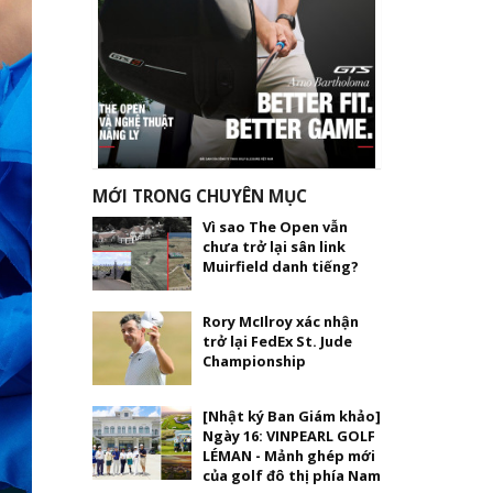
MỚI TRONG CHUYÊN MỤC
Vì sao The Open vẫn
chưa trở lại sân link
Muirfield danh tiếng?
Rory McIlroy xác nhận
trở lại FedEx St. Jude
Championship
[Nhật ký Ban Giám khảo]
Ngày 16: VINPEARL GOLF
LÉMAN - Mảnh ghép mới
của golf đô thị phía Nam