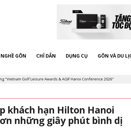
NGHỀ GÔN
CHỈ DẪN
DỤNG CỤ
GÔN VÀ DU LỊ
Golf Leisure Awards & AGIF Hanoi Conference 2026"
Kỷ niệm 20 
p khách hạn Hilton Hanoi
hơn những giây phút bình dị