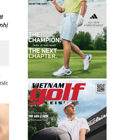
ời
nhị
c
tiết