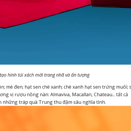
tạo hình túi xách mới trang nhã và ấn tượng
n; mè đen; hạt sen chè xanh; chè xanh hạt sen trứng muối; 
ơng vị rượu nồng nàn: Almaviva, Macallan, Chateau... tất cả
ên những tráp quà Trung thu đậm sâu nghĩa tình.