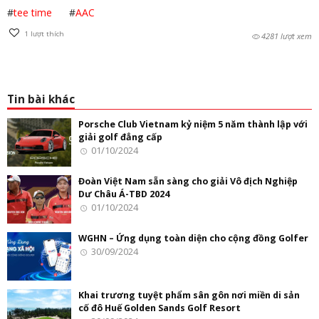
#
tee time
#
AAC
1
lượt thích
4281 lượt xem
Tin bài khác
Porsche Club Vietnam kỷ niệm 5 năm thành lập với
giải golf đẳng cấp
01/10/2024
Đoàn Việt Nam sẵn sàng cho giải Vô địch Nghiệp
Dư Châu Á-TBD 2024
01/10/2024
WGHN – Ứng dụng toàn diện cho cộng đồng Golfer
30/09/2024
Khai trương tuyệt phẩm sân gôn nơi miền di sản
cố đô Huế Golden Sands Golf Resort