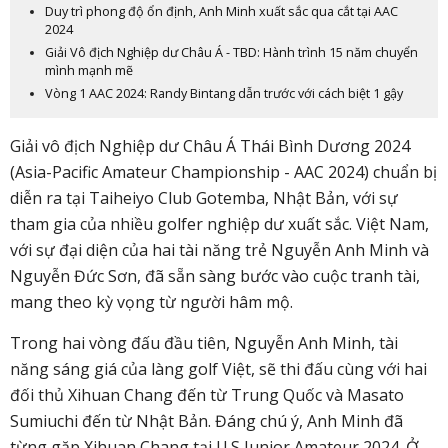
Duy trì phong độ ổn định, Anh Minh xuất sắc qua cắt tại AAC
2024
Giải Vô địch Nghiệp dư Châu Á - TBD: Hành trình 15 năm chuyển
mình mạnh mẽ
Vòng 1 AAC 2024: Randy Bintang dẫn trước với cách biệt 1 gậy
Giải vô địch Nghiệp dư Châu Á Thái Bình Dương 2024
(Asia-Pacific Amateur Championship - AAC 2024) chuẩn bị
diễn ra tại Taiheiyo Club Gotemba, Nhật Bản, với sự
tham gia của nhiều golfer nghiệp dư xuất sắc. Việt Nam,
với sự đại diện của hai tài năng trẻ Nguyễn Anh Minh và
Nguyễn Đức Sơn, đã sẵn sàng bước vào cuộc tranh tài,
mang theo kỳ vọng từ người hâm mộ.
Trong hai vòng đấu đầu tiên, Nguyễn Anh Minh, tài
năng sáng giá của làng golf Việt, sẽ thi đấu cùng với hai
đối thủ Xihuan Chang đến từ Trung Quốc và Masato
Sumiuchi đến từ Nhật Bản. Đáng chú ý, Anh Minh đã
từng gặp Xihuan Chang tại U.S Junior Amateur 2024. Ở