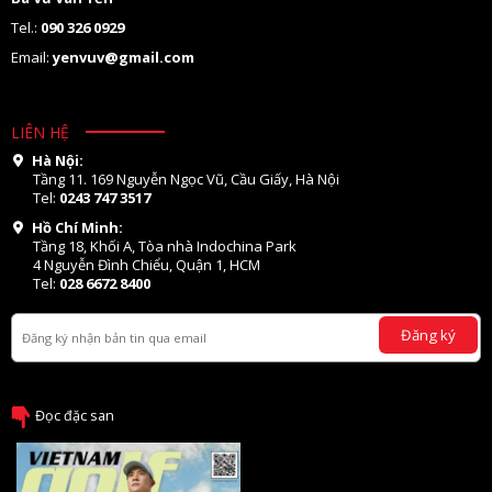
Tel.:
090 326 0929
Email:
yenvuv@gmail.com
LIÊN HỆ
Hà Nội:
Tầng 11. 169 Nguyễn Ngọc Vũ, Cầu Giấy, Hà Nội
Tel:
0243 747 3517
Hồ Chí Minh:
Tầng 18, Khối A, Tòa nhà Indochina Park
4 Nguyễn Đình Chiểu, Quận 1, HCM
Tel:
028 6672 8400
Đăng ký
Đọc đặc san