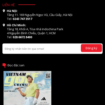
LIÊN HỆ
Hà Nội:
Tầng 11. 169 Nguyễn Ngọc Vũ, Cầu Giấy, Hà Nội
Tel:
0243 747 3517
Hồ Chí Minh:
Tầng 18, Khối A, Tòa nhà Indochina Park
4 Nguyễn Đình Chiểu, Quận 1, HCM
Tel:
028 6672 8400
Đăng ký
Đọc đặc san