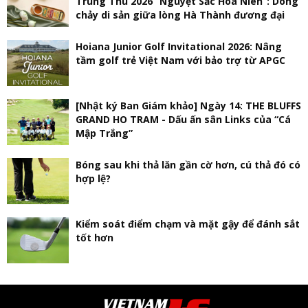
Trung Thu 2026 “Nguyệt Sắc Hoa Niên”: Dòng
chảy di sản giữa lòng Hà Thành đương đại
Hoiana Junior Golf Invitational 2026: Nâng
tầm golf trẻ Việt Nam với bảo trợ từ APGC
[Nhật ký Ban Giám khảo] Ngày 14: THE BLUFFS
GRAND HO TRAM - Dấu ấn sân Links của “Cá
Mập Trắng”
Bóng sau khi thả lăn gần cờ hơn, cú thả đó có
hợp lệ?
Kiểm soát điểm chạm và mặt gậy để đánh sắt
tốt hơn