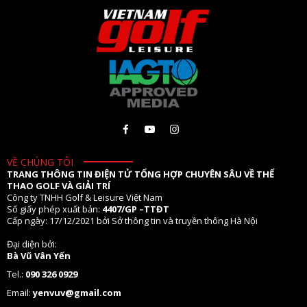
VỀ CHÚNG TÔI
TRANG THÔNG TIN ĐIỆN TỬ TỔNG HỢP CHUYÊN SÂU VỀ THỂ
THAO GOLF VÀ GIẢI TRÍ
Công ty TNHH Golf & Leisure Việt Nam
Số giấy phép xuất bản:
4407/GP –TTĐT
Cấp ngày: 17/12/2021 bởi Sở thông tin và truyền thông Hà Nội
Đại diện bởi:
Bà Vũ Vân Yến
Tel.:
090 326 0929
Email:
yenvuv@gmail.com