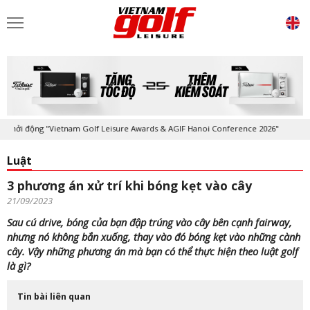
ởi động "Vietnam Golf Leisure Awards & AGIF Hanoi Conference 2026"
Luật
3 phương án xử trí khi bóng kẹt vào cây
21/09/2023
Sau cú drive, bóng của bạn đập trúng vào cây bên cạnh fairway,
nhưng nó không bắn xuống, thay vào đó bóng kẹt vào những cành
cây. Vậy những phương án mà bạn có thể thực hiện theo luật golf
là gì?
Tin bài liên quan