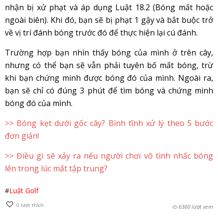
nhận bị xử phạt và áp dụng Luật 18.2 (Bóng mất hoặc
ngoài biên). Khi đó, bạn sẽ bị phạt 1 gậy và bắt buộc trở
về vị trí đánh bóng trước đó để thực hiện lại cú đánh.
Trường hợp bạn nhìn thấy bóng của mình ở trên cây,
nhưng có thể bạn sẽ vẫn phải tuyên bố mất bóng, trừ
khi bạn chứng minh được bóng đó của mình. Ngoài ra,
bạn sẽ chỉ có đúng 3 phút để tìm bóng và chứng mình
bóng đó của mình.
>> Bóng kẹt dưới gốc cây? Bình tĩnh xử lý theo 5 bước
đơn giản!
>> Điều gì sẽ xảy ra nếu người chơi vô tình nhấc bóng
lên trong lúc mất tập trung?
#
Luật Golf
0
lượt thích
6360 lượt xem