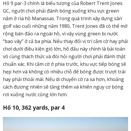
Hố 9 par-3 chính là biểu tượng của Robert Trent Jones
GC, người chơi phải đánh bóng xuống khu vực green
nằm ở rìa hồ Manassas. Trong quá trình xây dựng sân
golf vào cuối những năm 1980, Trent Jones đã có thể mở
rộng bán đảo ra ngoài hồ, vì vậy vùng green bị nước
“bao vây” ở cả ba phía. Nếu thay đổi vị trí cắm cờ hay phải
chơi dưới điều kiện gió lớn, hố đấu này chính là bài toán
vô cùng thách thức và đòi hỏi người chơi phải đánh thật
chuẩn xác. Khi cắm cờ ở phía trước, khu vực tiếp bóng sẽ
hẹp hơn và không có nhiều chỗ để bóng được trượt trái
hay phải thoải mái. Nếu di chuyển cờ ra xa hơn, khoảng
cách đương nhiên sẽ tăng thêm và khiến nguy cơ bóng
rơi xuống nước cũng lớn hơn.
Hố 10, 362 yards, par 4