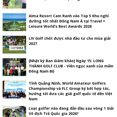
Alma Resort Cam Ranh vào Top 5 Khu nghỉ
dưỡng tốt nhất Đông Nam Á tại Travel +
Leisure World’s Best Awards 2026
LIV Golf chốt được nhà đầu tư cho mùa giải
2027
[Nhật ký Ban Giám khảo] Ngày 15: LONG
THÀNH GOLF CLUB - Viên ngọc xanh của miền
Đông Nam Bộ
Tỉnh Quảng Ninh, World Amateur Golfers
Championship và FLC Group ký kết hợp tác,
hướng tới đưa các giải golf quốc tế đến Việt
Nam
Loạt golfer nào đang dẫn đầu sau vòng 1 Giải
Vô địch Trẻ Quốc gia 2026?