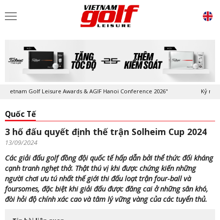
tnam Golf Leisure Awards & AGIF Hanoi Conference 2026"
Kỷ niệm 20 n
Quốc Tế
3 hố đấu quyết định thế trận Solheim Cup 2024
13/09/2024
Các giải đấu golf đồng đội quốc tế hấp dẫn bởi thể thức đối kháng
cạnh tranh nghẹt thở. Thật thú vị khi được chứng kiến những
người chơi ưu tú nhất thế giới thi đấu loạt trận four-ball và
foursomes, đặc biệt khi giải đấu được đăng cai ở những sân khó,
đòi hỏi độ chính xác cao và tâm lý vững vàng của các tuyển thủ.