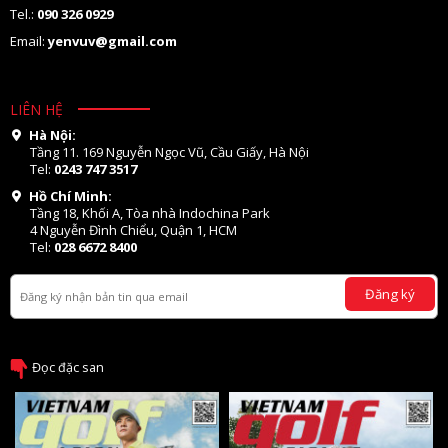
Tel.:
090 326 0929
Email:
yenvuv@gmail.com
LIÊN HỆ
Hà Nội:
Tầng 11. 169 Nguyễn Ngọc Vũ, Cầu Giấy, Hà Nội
Tel:
0243 747 3517
Hồ Chí Minh:
Tầng 18, Khối A, Tòa nhà Indochina Park
4 Nguyễn Đình Chiểu, Quận 1, HCM
Tel:
028 6672 8400
Đăng ký
Đọc đặc san