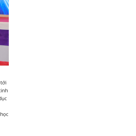
tới
tinh
dục
 học