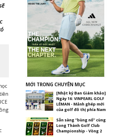
sẽ
c
có
MỚI TRONG CHUYÊN MỤC
 học
[Nhật ký Ban Giám khảo]
tiên
Ngày 16: VINPEARL GOLF
NUCE
LÉMAN - Mảnh ghép mới
đồng
của golf đô thị phía Nam
Sẵn sàng “bùng nổ” cùng
Long Thành Golf Club
c
Championship - Vòng 2