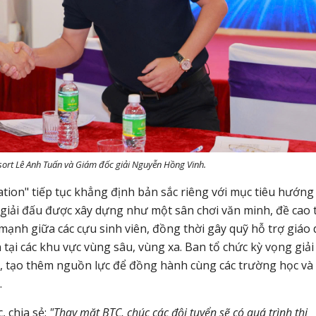
ort Lê Anh Tuấn và Giám đốc giải Nguyễn Hồng Vinh.
ion" tiếp tục khẳng định bản sắc riêng với mục tiêu hướng 
giải đấu được xây dựng như một sân chơi văn minh, đề cao 
mạnh giữa các cựu sinh viên, đồng thời gây quỹ hỗ trợ giáo 
 tại các khu vực vùng sâu, vùng xa.
Ban tổ chức kỳ vọng giải
ó, tạo thêm nguồn lực để đồng hành cùng các trường học và
.
 chia sẻ:
"Thay mặt BTC, chúc các đội tuyển sẽ có quá trình thi