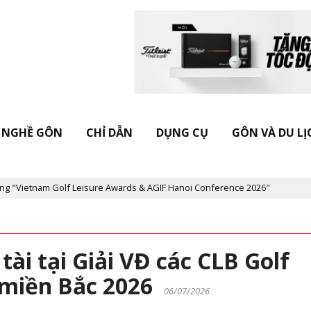
NGHỀ GÔN
CHỈ DẪN
DỤNG CỤ
GÔN VÀ DU LỊ
eisure Awards & AGIF Hanoi Conference 2026"
Kỷ niệm 20 năm Tạ
tài tại Giải VĐ các CLB Golf
c miền Bắc 2026
06/07/2026