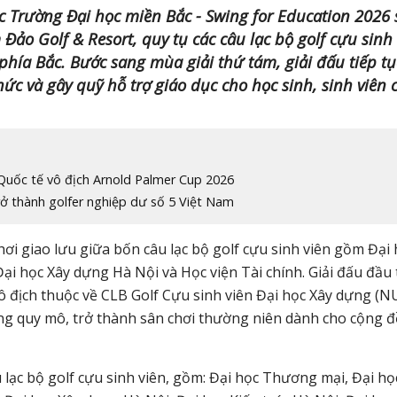
ác Trường Đại học miền Bắc - Swing for Education 2026 
 Đảo Golf & Resort, quy tụ các câu lạc bộ golf cựu sinh
phía Bắc. Bước sang mùa giải thứ tám, giải đấu tiếp tụ
ức và gây quỹ hỗ trợ giáo dục cho học sinh, sinh viên 
Quốc tế vô địch Arnold Palmer Cup 2026
 thành golfer nghiệp dư số 5 Việt Nam
hơi giao lưu giữa bốn câu lạc bộ golf cựu sinh viên gồm Đại
ại học Xây dựng Hà Nội và Học viện Tài chính. Giải đấu đầu 
vô địch thuộc về CLB Golf Cựu sinh viên Đại học Xây dựng (
rộng quy mô, trở thành sân chơi thường niên dành cho cộng 
lạc bộ golf cựu sinh viên, gồm: Đại học Thương mại, Đại họ