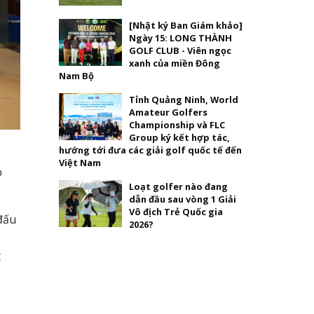
[Nhật ký Ban Giám khảo]
Ngày 15: LONG THÀNH
GOLF CLUB - Viên ngọc
xanh của miền Đông
Nam Bộ
Tỉnh Quảng Ninh, World
Amateur Golfers
Championship và FLC
Group ký kết hợp tác,
hướng tới đưa các giải golf quốc tế đến
Việt Nam
o
Loạt golfer nào đang
dẫn đầu sau vòng 1 Giải
Vô địch Trẻ Quốc gia
 đấu
2026?
t