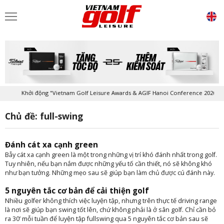
Khởi động "Vietnam Golf Leisure Awards & AGIF Hanoi Conference 2026"
Chủ đề: full-swing
Đánh cát xa cạnh green
Bẫy cát xa cạnh green là một trong những vị trí khó đánh nhất trong golf.
Tuy nhiên, nếu bạn nắm được những yếu tố cần thiết, nó sẽ không khó
như bạn tưởng. Những mẹo sau sẽ giúp bạn làm chủ được cú đánh này.
5 nguyên tắc cơ bản để cải thiện golf
Nhiều golfer không thích việc luyện tập, nhưng trên thực tế driving range
là nơi sẽ giúp bạn swing tốt lên, chứ không phải là ở sân golf. Chỉ cần bỏ
ra 30’ mỗi tuần để luyện tập fullswing qua 5 nguyên tắc cơ bản sau sẽ