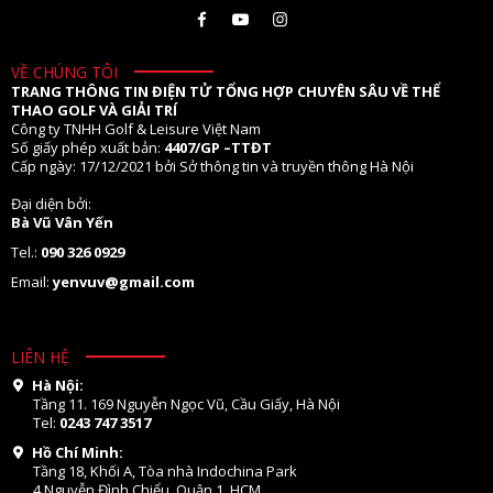
VỀ CHÚNG TÔI
TRANG THÔNG TIN ĐIỆN TỬ TỔNG HỢP CHUYÊN SÂU VỀ THỂ
THAO GOLF VÀ GIẢI TRÍ
Công ty TNHH Golf & Leisure Việt Nam
Số giấy phép xuất bản:
4407/GP –TTĐT
Cấp ngày: 17/12/2021 bởi Sở thông tin và truyền thông Hà Nội
Đại diện bởi:
Bà Vũ Vân Yến
Tel.:
090 326 0929
Email:
yenvuv@gmail.com
LIÊN HỆ
Hà Nội:
Tầng 11. 169 Nguyễn Ngọc Vũ, Cầu Giấy, Hà Nội
Tel:
0243 747 3517
Hồ Chí Minh:
Tầng 18, Khối A, Tòa nhà Indochina Park
4 Nguyễn Đình Chiểu, Quận 1, HCM