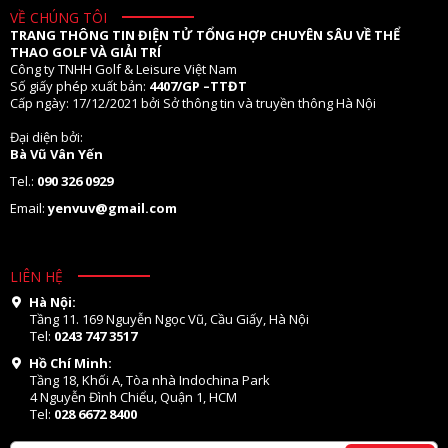
VỀ CHÚNG TÔI
TRANG THÔNG TIN ĐIỆN TỬ TỔNG HỢP CHUYÊN SÂU VỀ THỂ
THAO GOLF VÀ GIẢI TRÍ
Công ty TNHH Golf & Leisure Việt Nam
Số giấy phép xuất bản:
4407/GP –TTĐT
Cấp ngày: 17/12/2021 bởi Sở thông tin và truyền thông Hà Nội
Đại diện bởi:
Bà Vũ Vân Yến
Tel.:
090 326 0929
Email:
yenvuv@gmail.com
LIÊN HỆ
Hà Nội:
Tầng 11. 169 Nguyễn Ngọc Vũ, Cầu Giấy, Hà Nội
Tel:
0243 747 3517
Hồ Chí Minh:
Tầng 18, Khối A, Tòa nhà Indochina Park
4 Nguyễn Đình Chiểu, Quận 1, HCM
Tel:
028 6672 8400