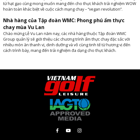
từ hạt gạo cùng mong muốn mang đến cho thực khách trải nghiệm WOW
hoàn toàn khác biệt về cuộc cách mạng chay – “vegan revolution”.
Nhà hàng của Tập đoàn WMC: Phong phú ẩm thực
chay mùa Vu Lan
Chào mừng Lễ Vu Lan năm nay, các nhà hàng thuộc Tập đoàn WMC
Group quản lý sẽ giới thiệu các chương trình ẩm thực chay đặc sắc với
nhiều món ăn thanh vị, dinh dưỡng và vô cùng tinh tế từ hương vị đến
cách trình bày, mang đến trải nghiệm đa dạng cho thực khách.