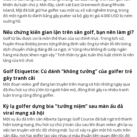
khiến dư luận chú ý. Mới đây, cảnh sát East Greenwich (bang Rhode
Island, Mỹ) đã bắt giữ hai golfer sau một vụ xô xát nghiêm trọng, trong
đó một người bị đánh bằng gậy putter và bộ gậy trị giá 4.000 USD bị ném
xuống hồ.
Nếu chứng kiến gian lận trên sân golf, bạn nên làm gì?
Golf từ lâu được coi là môn thể thao của sự chính trực. Trong lịch sử,
huyền thoại Bobby Jones từng khẳng định việc ông tự nhận lỗi khi bóng
dịch chuyển chẳng đáng để ca ngợi, vì “cũng như không đi cướp ngân
hàng mà được khen ngợi vậy.” Tinh thần tự giác tuân thủ luật chính là nền
tảng của trò chơi.
Golf Etiquette: Cú đánh “không tưởng” của golfer trẻ
gây tranh cãi
Một đoạn video golf đang lan truyền trên mạng xã hội những ngày qua
đã thu hút sự chú ý lớn từ người hâm mộ, đồng thời gây ra nhiều tranh
luận trong cộng đồng golfer.
Kỳ lạ golfer dựng bia “tưởng niệm” sau màn ẩu đả
viral mạng xã hội
Một vụ ẩu đả trên sân Alberta Springs Golf Course đã bất ngờ trở thành
hiện tượng mạng, thu hút sự chú ý toàn cầu sau khi đoạn video ghi lại vụ
việc lan truyền với tốc độ chóng mặt. Sự cố xảy ra gần một hồ nước trên
sân đấu, nơi hai golfer lao vào nhau vì mâu thuẫn liên quan đến tốc độ