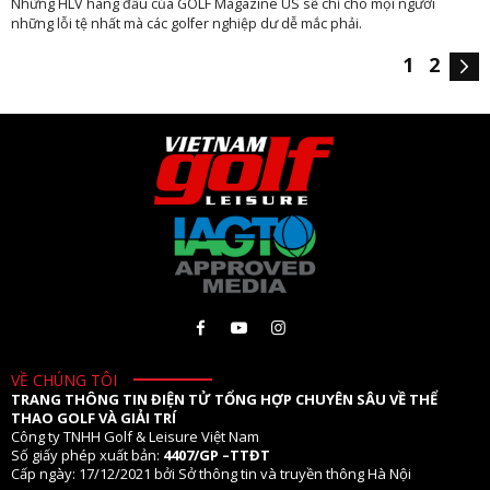
Những HLV hàng đầu của GOLF Magazine US sẽ chỉ cho mọi người
những lỗi tệ nhất mà các golfer nghiệp dư dễ mắc phải.
1
2
VỀ CHÚNG TÔI
TRANG THÔNG TIN ĐIỆN TỬ TỔNG HỢP CHUYÊN SÂU VỀ THỂ
THAO GOLF VÀ GIẢI TRÍ
Công ty TNHH Golf & Leisure Việt Nam
Số giấy phép xuất bản:
4407/GP –TTĐT
Cấp ngày: 17/12/2021 bởi Sở thông tin và truyền thông Hà Nội