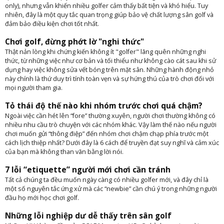
only), nhưng vẫn khiến nhiều golfer cảm thấy bất tiện và khó hiểu. Tuy
nhiên, đây là một quy tắc quan trọng giúp bảo vệ chất lượng sân golf và
đảm bảo điều kiện chơi tốt nhất.
Chơi golf, đừng phớt lờ "nghi thức"
Thật nản lòng khi chứng kiến không ít "golfer" lãng quên những nghi
thức, từ những việc như cơ bản và tối thiểu như không cào cát sau khi sử
dụng hay việc không sửa vết bóng trên mặt sân. Những hành động nhỏ
này chính là thứ duy trì tính toàn vẹn và sự hứng thú của trò chơi đối với
mọi người tham gia.
Tỏ thái độ thế nào khi nhóm trước chơi quá chậm?
Ngoài việc cần hét lên “fore” thường xuyên, người chơi thường không có
nhiều nhu cầu trò chuyện với các nhóm khác. Vậy làm thế nào nếu người
chơi muốn gửi “thông điệp” đến nhóm chơi chậm chạp phía trước một
cách lịch thiệp nhất? Dưới đây là 6 cách để truyền đạt suy nghĩ và cảm xúc
của bạn mà không than vãn bằng lời nói.
7 lỗi “etiquette” người mới chơi cần tránh
Tất cả chúng ta đều muốn ngày càng có nhiều golfer mới, và đây chỉ là
một số nguyên tắc ứng xử mà các “newbie” cần chú ý trong những người
đầu họ mới học chơi golf.
Những lỗi nghiệp dư dễ thấy trên sân golf