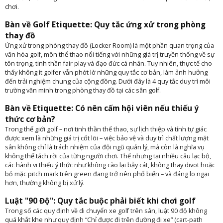
chơi.
Bàn về Golf Etiquette: Quy tắc ứng xử trong phòng
thay đồ
Ứng xử trong phòng thay đồ (Locker Room) là một phần quan trọng của
văn hóa golf, môn thể thao nổi tiếng với những giá trị truyền thống về sự
tôn trọng, tinh thần fair play và đạo đức cá nhân. Tuy nhiên, thực tế cho
thấy không ít golfer vẫn phớt lờ những quy tắc cơ bản, làm ảnh hưởng
đến trải nghiệm chung của cộng đồng. Dưới đây là 4 quy tắc duy trì môi
trường văn minh trong phòng thay đồ tại các sân golf.
Bàn về Etiquette: Có nên cấm hội viên nếu thiếu ý
thức cơ bản?
Trong thế giới golf – nơi tinh thần thể thao, sự lịch thiệp và tính tự giác
được xem là những giá trị cốt lõi – việc bảo vệ và duy trì chất lượng mặt
sân không chỉ là trách nhiệm của đội ngũ quản lý, mà còn là nghĩa vụ
không thể tách rời của từng người chơi. Thế nhưng tại nhiều câu lạc bộ,
các hành vi thiếu ý thức như không cào lại bẫy cát, không thay divot hoặc
bỏ mặc pitch mark trên green đang trở nên phổ biến – và đáng lo ngại
hơn, thường không bị xử lý.
Luật "90 Độ": Quy tắc buộc phải biết khi chơi golf
Trong số các quy định về di chuyển xe golf trên sân, luật 90 độ không
quá khắt khe như quy định “Chỉ được đi trên đường đi xe” (cart-path