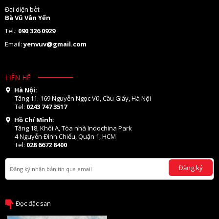
Đại diện bởi:
Bà Vũ Vân Yến
Tel.:
090 326 0929
Email:
yenvuv@gmail.com
LIÊN HỆ
Hà Nội:
Tầng 11. 169 Nguyễn Ngọc Vũ, Cầu Giấy, Hà Nội
Tel:
0243 747 3517
Hồ Chí Minh:
Tầng 18, Khối A, Tòa nhà Indochina Park
4 Nguyễn Đình Chiểu, Quận 1, HCM
Tel:
028 6672 8400
Đăng ký
Đọc đặc san