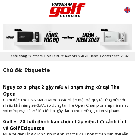
Khởi động "Vietnam Golf Leisure Awards & AGIF Hanoi Conference 2026"
Chủ đề: Etiquette
Nguy cơ bị phạt 2 gậy nếu vi phạm ứng xử tại The
Open
Giám đốc The R&A Mark Darbon xác nhận một bộ quy tắc ứng xử mới
nhiều khả năng sẽ được áp dụng tại The Open Championship năm nay,
với mức phạt có thể lên tới hai gậy dành cho những golfer vi phạm.
Golfer 20 tuổi đánh bạn chơi nhập viện: Lời cảnh tỉnh
về Golf Etiquette
Mùa hè dần lắng xuống, nhưng những “cái đầu nóng” trên sân golf vẫn