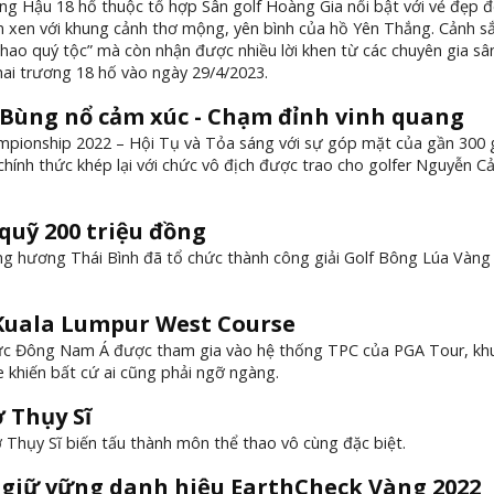
oàng Hậu 18 hố thuộc tổ hợp Sân golf Hoàng Gia nổi bật với vẻ đẹp 
an xen với khung cảnh thơ mộng, yên bình của hồ Yên Thắng. Cảnh sắ
ao quý tộc” mà còn nhận được nhiều lời khen từ các chuyên gia sân
hai trương 18 hố vào ngày 29/4/2023.
 Bùng nổ cảm xúc - Chạm đỉnh vinh quang
ampionship 2022 – Hội Tụ và Tỏa sáng với sự góp mặt của gần 300 
 chính thức khép lại với chức vô địch được trao cho golfer Nguyễn C
quỹ 200 triệu đồng
ng hương Thái Bình đã tổ chức thành công giải Golf Bông Lúa Vàng 
 Kuala Lumpur West Course
 vực Đông Nam Á được tham gia vào hệ thống TPC của PGA Tour, kh
 khiến bất cứ ai cũng phải ngỡ ngàng.
 Thụy Sĩ
 Thụy Sĩ biến tấu thành môn thể thao vô cùng đặc biệt.
c giữ vững danh hiệu EarthCheck Vàng 2022