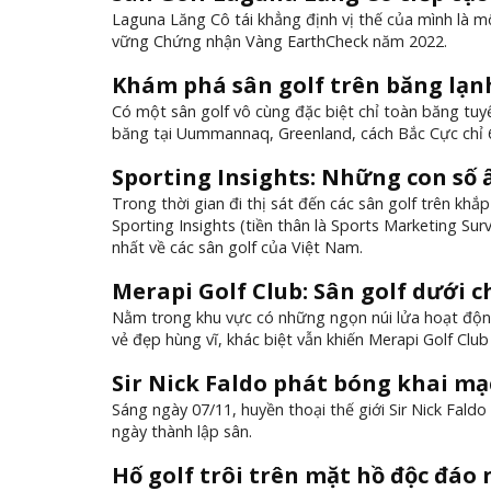
Laguna Lăng Cô tái khẳng định vị thế của mình là 
vững Chứng nhận Vàng EarthCheck năm 2022.
Khám phá sân golf trên băng lạnh
Có một sân golf vô cùng đặc biệt chỉ toàn băng tuyế
băng tại Uummannaq, Greenland, cách Bắc Cực chỉ
Sporting Insights: Những con số 
Trong thời gian đi thị sát đến các sân golf trên k
Sporting Insights (tiền thân là Sports Marketing S
nhất về các sân golf của Việt Nam.
Merapi Golf Club: Sân golf dưới c
Nằm trong khu vực có những ngọn núi lửa hoạt độn
vẻ đẹp hùng vĩ, khác biệt vẫn khiến Merapi Golf Clu
Sir Nick Faldo phát bóng khai mạ
Sáng ngày 07/11, huyền thoại thế giới Sir Nick Fald
ngày thành lập sân.
Hố golf trôi trên mặt hồ độc đáo 