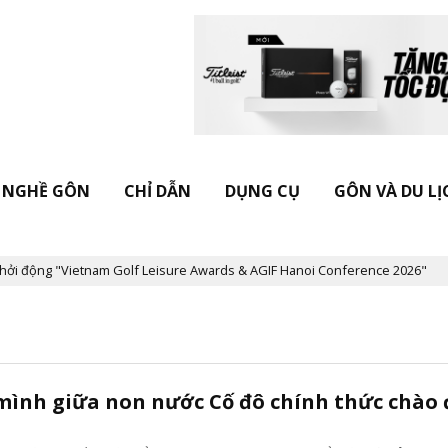
NGHỀ GÔN
CHỈ DẪN
DỤNG CỤ
GÔN VÀ DU LỊ
 động "Vietnam Golf Leisure Awards & AGIF Hanoi Conference 2026"
 mình giữa non nước Cố đô chính thức chào