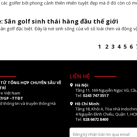
 các golfer bởi phong cảnh thiên nhiên tuyệt đẹp mà ở đó còn có m
e: Sân golf sinh thái hàng đầu thế giới
sân golf đặc biệt. Đây là nơi sinh sống của vô số loài chim và động v
1
2
3
4
5
6
LIÊN HỆ
 TỬ TỔNG HỢP CHUYÊN SÂU VỀ
Hà Nội:
TRÍ
Tầng 11. 169 Nguyễn Ngọc Vũ, Cầu
re Việt Nam
Tel:
0243 747 3517
07/GP –TTĐT
ở thông tin và truyền thông Hà
Hồ Chí Minh:
Tầng 18, Khối A, Tòa nhà Indochi
4 Nguyễn Đình Chiểu, Quận 1, HC
Tel:
028 6672 8400