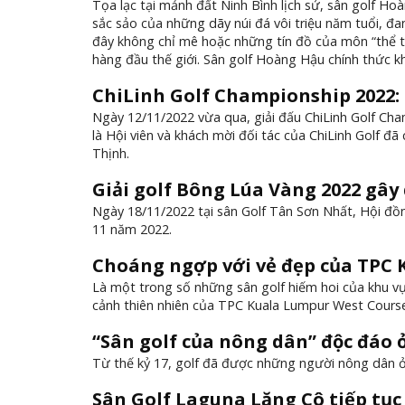
Tọa lạc tại mảnh đất Ninh Bình lịch sử, sân golf H
sắc sảo của những dãy núi đá vôi triệu năm tuổi, đ
đây không chỉ mê hoặc những tín đồ của môn “thể th
hàng đầu thế giới. Sân golf Hoàng Hậu chính thức k
ChiLinh Golf Championship 2022:
Ngày 12/11/2022 vừa qua, giải đấu ChiLinh Golf Ch
là Hội viên và khách mời đối tác của ChiLinh Golf đã
Thịnh.
Giải golf Bông Lúa Vàng 2022 gây 
Ngày 18/11/2022 tại sân Golf Tân Sơn Nhất, Hội đồ
11 năm 2022.
Choáng ngợp với vẻ đẹp của TPC
Là một trong số những sân golf hiếm hoi của khu
cảnh thiên nhiên của TPC Kuala Lumpur West Course
“Sân golf của nông dân” độc đáo ở
Từ thế kỷ 17, golf đã được những người nông dân ở
Sân Golf Laguna Lăng Cô tiếp tụ