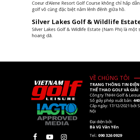
Coeur d’Alene Resort Golf Course không chỉ hấp dẫn
golf vô cùng đặc biệt nằm lênh đênh giữa hồ.
Silver Lakes Golf & Wildlife Estat
Silver Lakes Golf & Wildlife Estate (Nam Phi) là một 
hoang dã.
VỀ CHÚNG TÔI
TRANG THÔNG TIN ĐIỆN
THỂ THAO GOLF VÀ GIẢI 
Công ty TNHH Golf & Leisu
Số giấy phép xuất bản:
44
Cấp ngày: 17/12/2021 bởi S
Nội
Đại diện bởi:
Bà Vũ Vân Yến
Tel.:
090 326 0929