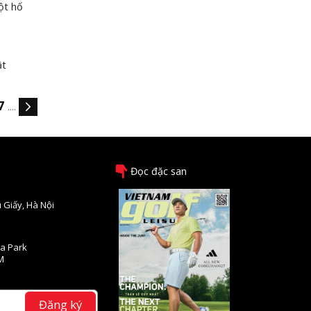
ột hố
ật
7
....
Đọc đặc san
 Giấy, Hà Nội
na Park
M
Đăng ký