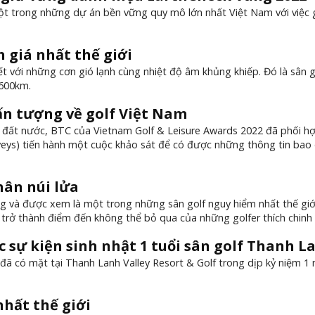
một trong những dự án bền vững quy mô lớn nhất Việt Nam với việc 
 giá nhất thế giới
t với những cơn gió lạnh cùng nhiệt độ âm khủng khiếp. Đó là sân g
 600km.
ấn tượng về golf Việt Nam
hắp đất nước, BTC của Vietnam Golf & Leisure Awards 2022 đã phối h
urveys) tiến hành một cuộc khảo sát để có được những thông tin bao
hân núi lửa
g và được xem là một trong những sân golf nguy hiểm nhất thế gi
b trở thành điểm đến không thể bỏ qua của những golfer thích chinh
c sự kiện sinh nhật 1 tuổi sân golf Thanh L
o đã có mặt tại Thanh Lanh Valley Resort & Golf trong dịp kỷ niệm 1
nhất thế giới