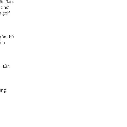
độc đáo,
c nơi
 golf
gôn thủ
ảnh
- Lần
ung