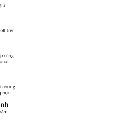
giữ
olf trên
ợp cùng
 quát
ới nhưng
 phục.
anh
 năm