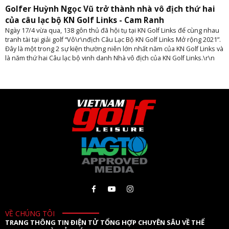
Golfer Huỳnh Ngọc Vũ trở thành nhà vô địch thứ hai
của câu lạc bộ KN Golf Links - Cam Ranh
Ngày 17/4 vừa qua, 138 gôn thủ đã hội tụ tại KN Golf Links để cùng nhau
tranh tài tại giải golf “Vô\r\nđịch Câu Lạc Bộ KN Golf Links Mở rộng 2021”.
Đây là một trong 2 sự kiện thường niên lớn nhất năm của KN Golf Links và
là năm thứ hai Câu lạc bộ vinh danh Nhà vô địch của KN Golf Links.\r\n
VỀ CHÚNG TÔI
TRANG THÔNG TIN ĐIỆN TỬ TỔNG HỢP CHUYÊN SÂU VỀ THỂ