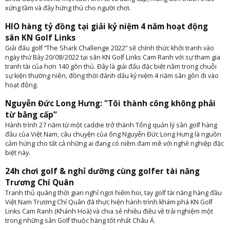
xứng tầm và đầy hứng thú cho người chơi.
HIO hàng tỷ đồng tại giải kỷ niệm 4 năm hoạt động
sân KN Golf Links
Giải đấu golf “The Shark Challenge 2022” sẽ chính thức khởi tranh vào
ngày thứ Bảy 20/08/2022 tại sân KN Golf Links Cam Ranh với sự tham gia
tranh tài của hơn 140 gôn thủ. Đây là giải đấu đặc biệt nằm trong chuỗi
sự kiện thường niên, đồng thời đánh dấu kỷ niệm 4 năm sân gôn đi vào
hoạt động.
Nguyễn Đức Long Hưng: "Tôi thành công không phải
từ bằng cấp”
Hành trình 27 năm từ một caddie trở thành Tổng quản lý sân golf hàng
đầu của Việt Nam, câu chuyện của ông Nguyễn Đức Long Hưng là nguồn
cảm hứng cho tất cả những ai đang có niềm đam mê với nghề nghiệp đặc
biệt này.
24h chơi golf & nghỉ dưỡng cùng golfer tài năng
Trương Chí Quân
Tranh thủ quãng thời gian nghỉ ngơi hiếm hoi, tay golf tài năng hàng đầu
Việt Nam Trương Chí Quân đã thực hiện hành trình khám phá KN Golf
Links Cam Ranh (Khánh Hoà) và chia sẻ nhiều điều về trải nghiệm một
trong những sân Golf thuộc hàng tốt nhất Châu Á.