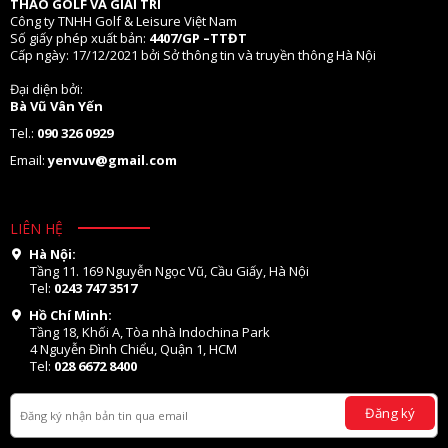
THAO GOLF VÀ GIẢI TRÍ
Công ty TNHH Golf & Leisure Việt Nam
Số giấy phép xuất bản:
4407/GP –TTĐT
Cấp ngày: 17/12/2021 bởi Sở thông tin và truyền thông Hà Nội
Đại diện bởi:
Bà Vũ Vân Yến
Tel.:
090 326 0929
Email:
yenvuv@gmail.com
LIÊN HỆ
Hà Nội:
Tầng 11. 169 Nguyễn Ngọc Vũ, Cầu Giấy, Hà Nội
Tel:
0243 747 3517
Hồ Chí Minh:
Tầng 18, Khối A, Tòa nhà Indochina Park
4 Nguyễn Đình Chiểu, Quận 1, HCM
Tel:
028 6672 8400
Đăng ký