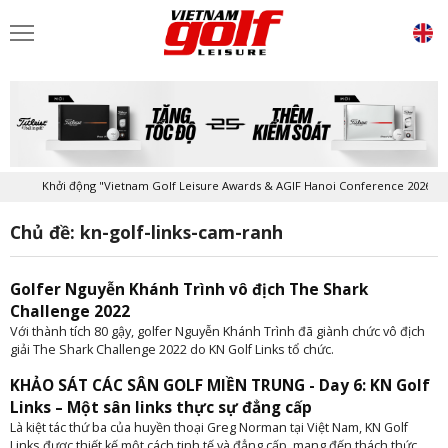
Khởi động "Vietnam Golf Leisure Awards & AGIF Hanoi Conference 2026"
Chủ đề: kn-golf-links-cam-ranh
Golfer Nguyễn Khánh Trình vô địch The Shark
Challenge 2022
Với thành tích 80 gậy, golfer Nguyễn Khánh Trình đã giành chức vô địch
giải The Shark Challenge 2022 do KN Golf Links tổ chức.
KHẢO SÁT CÁC SÂN GOLF MIỀN TRUNG - Day 6: KN Golf
Links – Một sân links thực sự đẳng cấp
Là kiệt tác thứ ba của huyền thoại Greg Norman tại Việt Nam, KN Golf
Links được thiết kế một cách tinh tế và đẳng cấp, mang đến thách thức