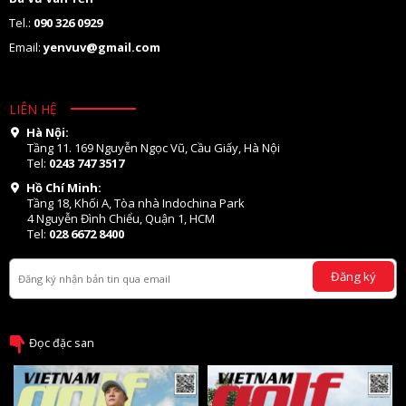
Tel.:
090 326 0929
Email:
yenvuv@gmail.com
LIÊN HỆ
Hà Nội:
Tầng 11. 169 Nguyễn Ngọc Vũ, Cầu Giấy, Hà Nội
Tel:
0243 747 3517
Hồ Chí Minh:
Tầng 18, Khối A, Tòa nhà Indochina Park
4 Nguyễn Đình Chiểu, Quận 1, HCM
Tel:
028 6672 8400
Đăng ký
Đọc đặc san