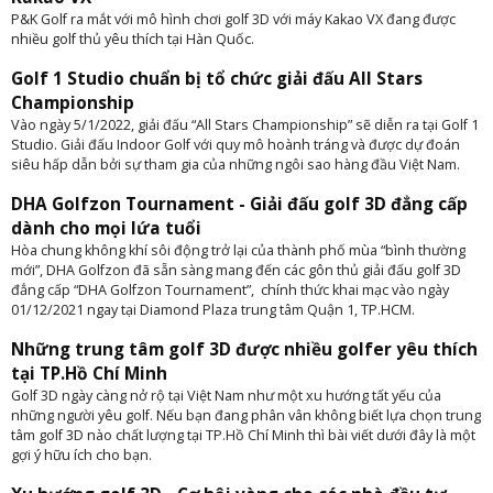
P&K Golf ra mắt với mô hình chơi golf 3D với máy Kakao VX đang được
nhiều golf thủ yêu thích tại Hàn Quốc.
Golf 1 Studio chuẩn bị tổ chức giải đấu All Stars
Championship
Vào ngày 5/1/2022, giải đấu “All Stars Championship” sẽ diễn ra tại Golf 1
Studio. Giải đấu Indoor Golf với quy mô hoành tráng và được dự đoán
siêu hấp dẫn bởi sự tham gia của những ngôi sao hàng đầu Việt Nam.
DHA Golfzon Tournament - Giải đấu golf 3D đẳng cấp
dành cho mọi lứa tuổi
Hòa chung không khí sôi động trở lại của thành phố mùa “bình thường
mới”, DHA Golfzon đã sẵn sàng mang đến các gôn thủ giải đấu golf 3D
đẳng cấp “DHA Golfzon Tournament”, chính thức khai mạc vào ngày
01/12/2021 ngay tại Diamond Plaza trung tâm Quận 1, TP.HCM.
Những trung tâm golf 3D được nhiều golfer yêu thích
tại TP.Hồ Chí Minh
Golf 3D ngày càng nở rộ tại Việt Nam như một xu hướng tất yếu của
những người yêu golf. Nếu bạn đang phân vân không biết lựa chọn trung
tâm golf 3D nào chất lượng tại TP.Hồ Chí Minh thì bài viết dưới đây là một
gợi ý hữu ích cho bạn.