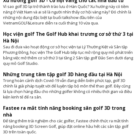
Xu hướng golf 3D - Cơ hội vàng cho các nhà đầu tư
Vì sao golf 3D lại trở thành trào lưu ở Hàn Quốc? Xu hướng này có tiềm
năng ở Việt Nam và ai sẽ là người nhìn thấy cơ hội vàng này? Đó chính là
những nội dung đặc biệt tại buổi talkshow đầu tiên của
VietnamGOLF&Leisure diễn ra cuối tháng 10 vừa qua.
Học viện golf The Golf Hub khai trương cơ sở thứ 3 tại
Hà Nội
Sau đi đưa vào hoạt động cơ sở học viện tại Lý Thường Kiệt và Sân tập
Phương Đông, học viện The Golf Hub tiếp tục mở rộng quy mô phát triển
bằng việc mở thêm cơ sở thứ 3 tại tầng 2 Sân tập golf Đảo Sen dưới dạng
quy mô Golf Studio.
Những trung tâm tập golf 3D hàng đầu tại Hà Nội
Trong hoàn cảnh dịch Covid-19 vẫn đang diễn biến phức tạp, golf 3D
chính là giải pháp tuyệt vời để luyện tập bộ môn thể thao golf. Đây cũng
là lựa chọn hàng đầu cho những golfer không có nhiều thời gian và điều
kiện kinh tế để ra sân.
Fastee ra mắt tính năng booking sân golf 3D trong
nhà
Để tăng thêm trải nghiệm cho các golfer, Fastee chính thức ra mắt tính
năng booking 3D Screen Golf, giúp đặt online hầu hết các sân tập golf
3D trên toàn quốc.