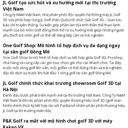
JL Golf tạo sức hút và xu hướng mới tại thị trường
Việt Nam
Công ty N&M Việt Nam, nhà phân phối độc quyền hệ thống máy JL Golf
3D vừa phối hợp cùng JL Golf (Hàn Quốc) tổ chức Giải Golf 3D – Giao lưu
báo chí truyền thông. Sự kiện góp phần lan tỏa tinh thần thể thao lành
mạnh của bộ môn Golf đồng thời mở ra xu hướng mới giúp những người
yêu thích bộ môn golf có thể dễ dàng tiếp cận và trải nghiệm.
One Golf Shop: Mô hình tổ hợp dịch vụ đa dạng ngay
tại sân golf Đồng Mô
One Golf Shop là mô hình tổ hợp dịch vụ kết hợp giữa Golf 3D, Proshop,
nhà hàng và cung cấp các gói tour chọn gói cho các khách chơi. Tại đây,
trước mỗi vòng golf lên sân, mỗi golfer có thể dừng chân và trải nghiệm
đầy đủ dịch vụ trước khi bắt đầu 1 vòng golf tại sân golf Đồng Mô.
JL Golf chính thức khai trương showroom Golf 3D tại
Hà Nội
Đánh dấu bước phát triển mạnh mẽ tại thị trường Việt Nam, Công Ty N&M
Việt Nam là đối tác phân phối độc quyền thương hiệu Golf 3D (golf màn
hình) chính thức ký kết hợp tác với Parkland nhằm phân phối thương hiệu
JL Golf tại thị trường miền Bắc.
P&K Golf ra mắt với mô hình chơi golf 3D với máy
Kakao VX