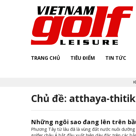
TRANG CHỦ
TIÊU ĐIỂM
TIN TỨC
Khởi
Chủ đề: atthaya-thitik
Những ngôi sao đang lên trên bầu
Phương Tây từ lâu đã là vùng đất nước nuôi dưỡng 
golfer châu Á bắt đầu xuất hiện dày đặc trên các bản