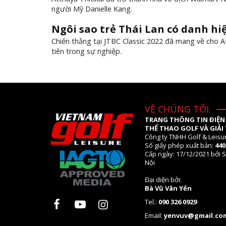
người Mỹ Danielle Kang.
Ngôi sao trẻ Thái Lan có danh hi
Chiến thắng tại JTBC Classic 2022 đã mang về cho At
tiên trong sự nghiệp.
VỀ CHÚNG TÔI
TRANG THÔNG TIN ĐIỆN
THỂ THAO GOLF VÀ GIẢI 
Công ty TNHH Golf & Leisu
Số giấy phép xuất bản:
44
Cấp ngày: 17/12/2021 bởi S
Nội
Đại diện bởi:
Bà Vũ Vân Yến
Tel.:
090 326 0929
Email:
yenvuv@gmail.co