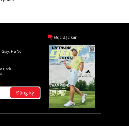
Đọc đặc san
 Giấy, Hà Nội
na Park
M
Đăng ký