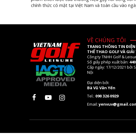
chính thức có mặt tại Việt Nam và toàn cầu vào ngày
VỀ CHÚNG TÔI
TRANG THÔNG TIN ĐIỆN
THỂ THAO GOLF VÀ GIẢI 
Công ty TNHH Golf & Leisu
Số giấy phép xuất bản:
44
Cấp ngày: 17/12/2021 bởi S
Nội
Đại diện bởi:
Bà Vũ Vân Yến
Tel.:
090 326 0929
Email:
yenvuv@gmail.co