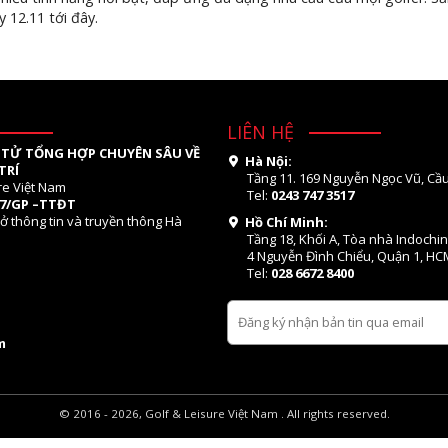
 12.11 tới đây.
LIÊN HỆ
 TỬ TỔNG HỢP CHUYÊN SÂU VỀ
Hà Nội:
TRÍ
Tầng 11. 169 Nguyễn Ngọc Vũ, Cầu
re Việt Nam
Tel:
0243 747 3517
07/GP –TTĐT
ở thông tin và truyền thông Hà
Hồ Chí Minh:
Tầng 18, Khối A, Tòa nhà Indochi
4 Nguyễn Đình Chiểu, Quận 1, HC
Tel:
028 6672 8400
m
© 2016 - 2026, Golf & Leisure Việt Nam . All rights reserved.
thiết kế web bởi OSD.VN