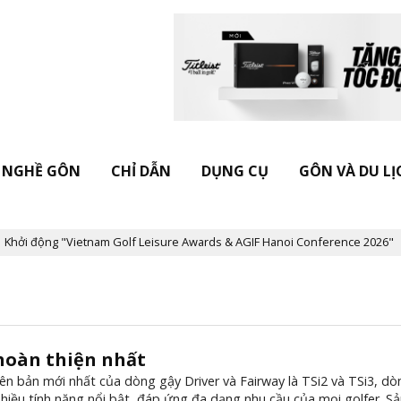
NGHỀ GÔN
CHỈ DẪN
DỤNG CỤ
GÔN VÀ DU LỊ
hởi động "Vietnam Golf Leisure Awards & AGIF Hanoi Conference 2026"
 hoàn thiện nhất
phiên bản mới nhất của dòng gậy Driver và Fairway là TSi2 và TSi3, d
nhiều tính năng nổi bật, đáp ứng đa dạng nhu cầu của mọi golfer. 