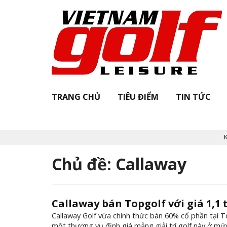
TRANG CHỦ
TIÊU ĐIỂM
TIN TỨC
Khởi
Chủ đề: Callaway
Callaway bán Topgolf với giá 1,1 
Callaway Golf vừa chính thức bán 60% cổ phần tại T
một thương vụ định giá mảng giải trí golf này ở mứ