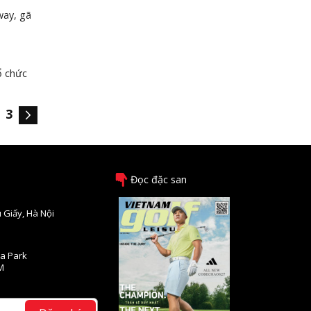
way, gã
ổ chức
3
Đọc đặc san
 Giấy, Hà Nội
na Park
M