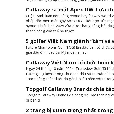
Callaway ra mắt Apex UW: Lựa ch
Cuộc tranh luận nên dùng hybrid hay fairway wood v
pháp đặc biệt: mẫu gậy Apex UW – kết hợp sức mạn
hybrid. Phiên bản 2025 vừa được hãng công bố, được
thành công của thế hệ trước.
5 golfer Việt Nam giành “tấm vé 
Future Champions Golf (FCG) lần đầu tiên tổ chức vòn
giải đấu đỉnh cao tại Mỹ mùa hè này.
Callaway Việt Nam tổ chức buổi l
Ngày 24 tháng 10 năm 2024, Transview Golf đã tổ ch
Dương. Sự kiện không chỉ đánh dấu sự ra mắt của b
khách hàng thân thiết đã gắn bó lâu năm với thương
Topgolf Callaway Brands chia tác
Topgolf Callaway Brands đã công bố việc tách hai c
bị bán đi.
2 trang bị quan trọng nhất trong