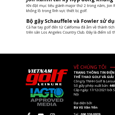
Khi đặt mục tiêu giành major thứ 2 trong năm, Jon R
khổng lồ trong lĩnh vực thiết bị golf.
Bộ gậy Schauffele và Fowler sử dụ
Cả hai tay golf đến từ California đã ẵm về thành tí
trên sân Los Angeles Country Club. Đây là điểm số t
VỀ CHÚNG TÔI
TRANG THÔNG TIN ĐIỆN
THỂ THAO GOLF VÀ GIẢI 
Công ty TNHH Golf & Leisu
Số giấy phép xuất bản:
44
Cấp ngày: 17/12/2021 bởi S
Nội
Đại diện bởi:
Bà Vũ Vân Yến
Tel.:
090 326 0929