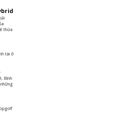
ybrid
iải
ủa
kế thừa
nh tài ở
é, Bình
n những
Topgolf