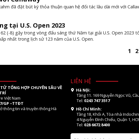
ahm đã đặt bút ký thỏa thuận quan hệ đối tác lâu dài mới với Calla
ng tại U.S. Open 2023
ch 62 (-8) gậy trong vòng đấu sáng thứ Năm tại giải U.S. Open 2023 t
hấp nhất trong lịch sử 123 năm của U.S. Open.
1
2
LIÊN HỆ
 TỬ TỔNG HỢP CHUYÊN SÂU VỀ
Hà Nội:
TRÍ
Tầng 11. 169 Nguyễn Ngọc Vũ, Cầu
re Việt Nam
Tel:
0243 747 3517
07/GP –TTĐT
ở thông tin và truyền thông Hà
Hồ Chí Minh:
Tầng 18, Khối A, Tòa nhà Indochi
4 Nguyễn Đình Chiểu, Quận 1, HC
Tel:
028 6672 8400