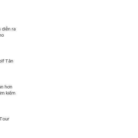
 diễn ra
ho
olf Tân
ần hơn
tìm kiếm
 Tour