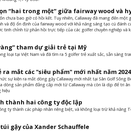
ọn “hai trong một” giữa fairway wood và h
ốn chưa bao giờ có hồi kết. Tuy nhiên, Callaway đã mang đến một g
h và độ ổn định của fairway wood với khả năng sáng tạo cú đánh c
 tinh chỉnh từ phản hồi trực tiếp của các golfer chuyên nghiệp và 
vàng” tham dự giải trẻ tại Mỹ
g loại tại Việt Nam và đã tìm ra 5 golfer trẻ xuất sắc, sẵn sàng tra
ễ ra mắt các "siêu phẩm" mới nhất năm 2024
ức sự kiện ra mắt dòng gậy Callaway mới nhất tại Sân Golf Sông B
a dòng sản phẩm đẳng cấp mới từ Callaway mà còn là dịp để tri â
 hiệu
h thành hai công ty độc lập
ông ty thành các pháp nhân riêng biệt, và không loại trừ khả năng 
 túi gậy của Xander Schauffele