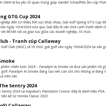
n chính là ba yếu tố quan trọng giúp Xander Schauffele ẵm cúp PGA
ring GTG Cup 2024
nghiệp đến từ nhiều lĩnh vực khác nhau, Giải Golf Spring GTG Cup đã
 vào ngày 10/4/2024 vừa qua. Giải đấu là sân chơi cạnh tranh dành c
vời để kết nối và giao lưu giữa các doanh nghiệp, tổ chức.
Club - Tranh cúp Callaway
Golf Club (MGC) sẽ tổ chức giải golf vào ngày 19/04/2024 tại sân g
 Smoke
n phẩm chiến lược 2024 – Paradym Ai Smoke và đưa sản phẩm tới g
iện golf. Paradym Ai Smoke đang tạo nên cơn sốt cho những ai đang 
uả trên sân.
 The Sentry 2024
he Sentry 2024 tại Kapalua's Plantation Course. Đây là danh hiệu PGA
 tiên kể từ Honda Classic 2023.
với Callaway