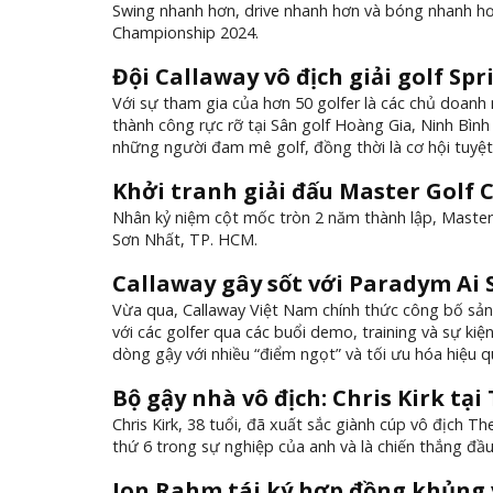
Swing nhanh hơn, drive nhanh hơn và bóng nhanh hơ
Championship 2024.
Đội Callaway vô địch giải golf Sp
Với sự tham gia của hơn 50 golfer là các chủ doanh 
thành công rực rỡ tại Sân golf Hoàng Gia, Ninh Bình
những người đam mê golf, đồng thời là cơ hội tuyệt 
Khởi tranh giải đấu Master Golf 
Nhân kỷ niệm cột mốc tròn 2 năm thành lập, Master 
Sơn Nhất, TP. HCM.
Callaway gây sốt với Paradym Ai
Vừa qua, Callaway Việt Nam chính thức công bố sả
với các golfer qua các buổi demo, training và sự k
dòng gậy với nhiều “điểm ngọt” và tối ưu hóa hiệu q
Bộ gậy nhà vô địch: Chris Kirk tại
Chris Kirk, 38 tuổi, đã xuất sắc giành cúp vô địch T
thứ 6 trong sự nghiệp của anh và là chiến thắng đầu
Jon Rahm tái ký hợp đồng khủng 