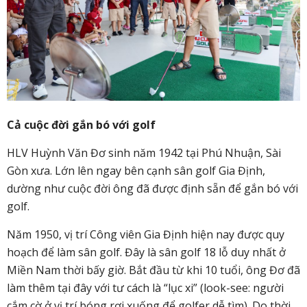
Cả cuộc đời gắn bó với golf
HLV Huỳnh Văn Đơ sinh năm 1942 tại Phú Nhuận, Sài
Gòn xưa. Lớn lên ngay bên cạnh sân golf Gia Định,
dường như cuộc đời ông đã được định sẵn để gắn bó với
golf.
Năm 1950, vị trí Công viên Gia Định hiện nay được quy
hoạch để làm sân golf. Đây là sân golf 18 lỗ duy nhất ở
Miền Nam thời bấy giờ. Bắt đầu từ khi 10 tuổi, ông Đơ đã
làm thêm tại đây với tư cách là “lục xi” (look-see: người
cắm cờ ở vị trí bóng rơi xuống để golfer dễ tìm). Do thời