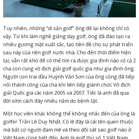
Tuy nhiên, những “di sản golf” ông để lại không chỉ có
vậy. Từ khi làm nghề giảng dạy golf, ông đã đào tạo ra
nhiều gương mặt xuất sắc, tạo tiền đề cho sự phát triển
sau này của nền golf nước nhà. Cho đến thời điểm hiện
tại, vẫn rất khó để có thể tìm ra được gia đình nào có cả 2
cha con cùng vô địch giải golf quốc gia như gia đình ông.
Người con trai đầu Huỳnh Văn Sơn của ông cũng đã tiếp
nối thành công của cha khi liên tiếp giành chức Vô địch
giải Quốc gia các năm 2005 và 2007. Tiếc là anh đã qua
đời sớm cách đây nhiều năm do bệnh tật.
Một học viên khác không thể không nhắc đến của ông là
golfer Trần Lê Duy Nhất. Có lẽ đây là cái tên quen thuộc
mà bất cứ người đam mê và theo dõi sát sao golf nào ở
Việt Nam cũng biết đến. Anh là golf thủ số 1 Việt Nam