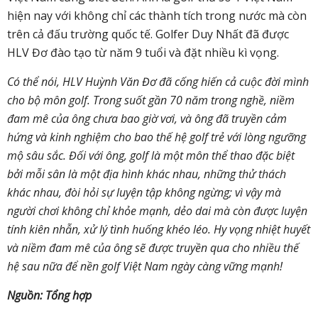
hiện nay với không chỉ các thành tích trong nước mà còn
trên cả đấu trường quốc tế. Golfer Duy Nhất đã được
HLV Đơ đào tạo từ năm 9 tuổi và đặt nhiều kì vọng.
Có thể nói, HLV Huỳnh Văn Đơ đã cống hiến cả cuộc đời mình
cho bộ môn golf. Trong suốt gần 70 năm trong nghề, niềm
đam mê của ông chưa bao giờ vơi, và ông đã truyền cảm
hứng và kinh nghiệm cho bao thế hệ golf trẻ với lòng ngưỡng
mộ sâu sắc. Đối với ông, golf là một môn thể thao đặc biệt
bởi mỗi sân là một địa hình khác nhau, những thử thách
khác nhau, đòi hỏi sự luyện tập không ngừng; vì vậy mà
người chơi không chỉ khỏe mạnh, dẻo dai mà còn được luyện
tính kiên nhẫn, xử lý tình huống khéo léo. Hy vọng nhiệt huyết
và niềm đam mê của ông sẽ được truyền qua cho nhiều thế
hệ sau nữa để nền golf Việt Nam ngày càng vững mạnh!
Nguồn: Tổng hợp