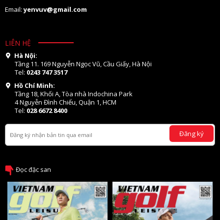
Email:
yenvuv@gmail.com
LIÊN HỆ
Hà Nội:
Tầng 11. 169 Nguyễn Ngọc Vũ, Cầu Giấy, Hà Nội
Tel:
0243 747 3517
Hồ Chí Minh:
Tầng 18, Khối A, Tòa nhà Indochina Park
4 Nguyễn Đình Chiểu, Quận 1, HCM
Tel:
028 6672 8400
Đăng ký
Đọc đặc san