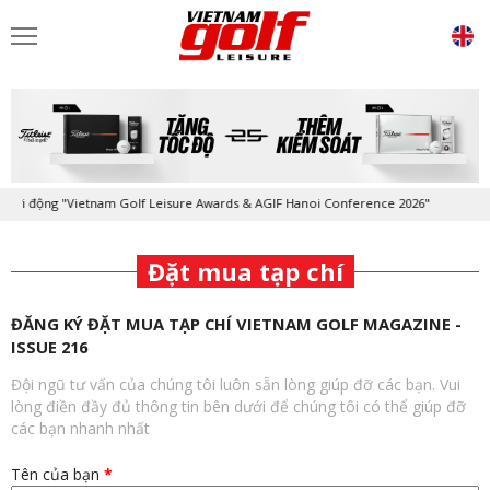
hởi động "Vietnam Golf Leisure Awards & AGIF Hanoi Conference 2026"
Đặt mua tạp chí
ĐĂNG KÝ ĐẶT MUA TẠP CHÍ VIETNAM GOLF MAGAZINE -
ISSUE 216
Đội ngũ tư vấn của chúng tôi luôn sẵn lòng giúp đỡ các bạn. Vui
lòng điền đầy đủ thông tin bên dưới để chúng tôi có thể giúp đỡ
các bạn nhanh nhất
Tên của bạn